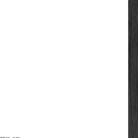
пах, как: