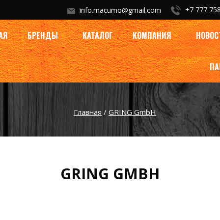
+7 777 758
info.macumo@gmail.com
АЯ
БРЕНДЫ
КАТАЛОГ
КОМПАНИЯ
НОВОС
ПА
Главная
/
GRING GmbH
GRING GMBH