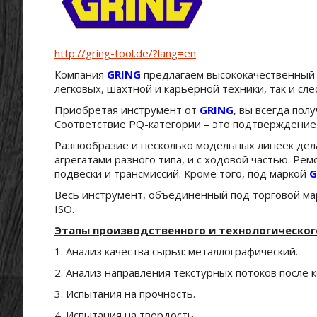
http://gring-tool.de/?lang=en
Компания
GRING
предлагаем высококачественный 
легковых, шахтной и карьерной техники, так и сл
Приобретая инструмент от
GRING
, вы всегда пол
Соответствие PQ-категории – это подтверждение 
Разнообразие и несколько модельных линеек де
агрегатами разного типа, и с ходовой частью. Р
подвески и трансмиссий. Кроме того, под маркой
G
Весь инструмент, объединенный под торговой ма
ISO.
Этапы производственного и технологическог
1. Анализ качества сырья: металлографический.
2. Анализ направления текстурных потоков после к
3. Испытания на прочность.
4. Испытания на твердость.