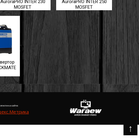
AuroraPRO INTER 230
AuroraPRO INTER 250
MOSFET
MOSFET
вертор
ICKMATE
татистика сайта:
↑