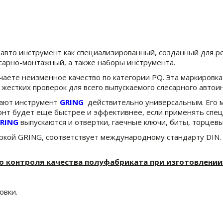
авто инструмент как специализированный, созданный для ре
есарно-монтажный, а также наборы инструмента.
учаете неизменное качество по категории PQ. Эта маркировк
жестких проверок для всего выпускаемого слесарного автои
лают инструмент
GRING
действительно универсальным. Его м
емонт будет еще быстрее и эффективнее, если применять спе
RING
выпускаются и отвертки, гаечные ключи, биты, торцев
ркой GRING, соответствует международному стандарту DIN
о контроля качества полуфабриката при изготовлени
овки.