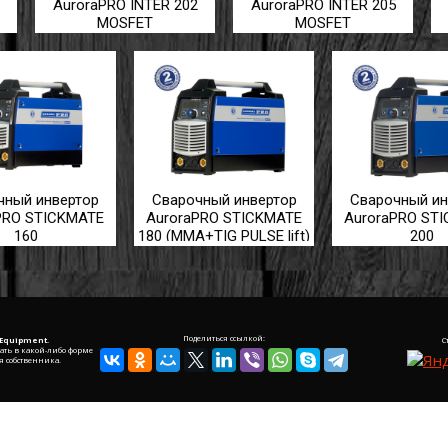
AuroraPRO INTER 202
AuroraPRO INTER 205
MOSFET
MOSFET
чный инвертор
Сварочный инвертор
Сварочный ин
PRO STICKMATE
AuroraPRO STICKMATE
AuroraPRO ST
160
180 (MMA+TIG PULSE lift)
200
Поделиться ссылкой:
 Equipment.
С
ать в какой-либо форме
я собственника.