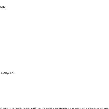
рам.
 средах.
 000 наименований, они представлены в таких товарных груп