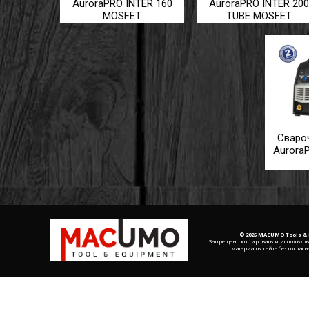
AuroraPRO INTER 160
AuroraPRO INTER 200
MOSFET
TUBE MOSFET
Сваро
Aurora
© 2026 MACUMO Tools &
Запрещено копировать и использов
материалы сайта без согласи