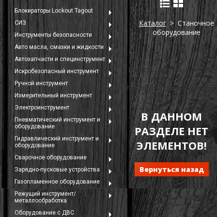
Блокираторы Lockout Tagout
Каталог
> Станочное
СИЗ
оборудование
Инструменты безопасности
Авто масла, смазки и жидкости
Автозапчасти и специнструмент
Notice
: Undefined variable:
Искробезопасный инструмент
refer in
Ручной инструмент
/home/macumo/domains/m
Измерительный инструмент
on line
125
Электроинструмент
В ДАННОМ
Пневматический инструмент и
оборудование
РАЗДЕЛЕ НЕТ
Гидравлический инструмент и
ЭЛЕМЕНТОВ!
оборудование
Сварочное оборудование
Вернуться назад
Зарядно-пусковые устройства
Газопламенное оборудование
Режущий инструмент/
металлообработка
Оборудование с ДВС