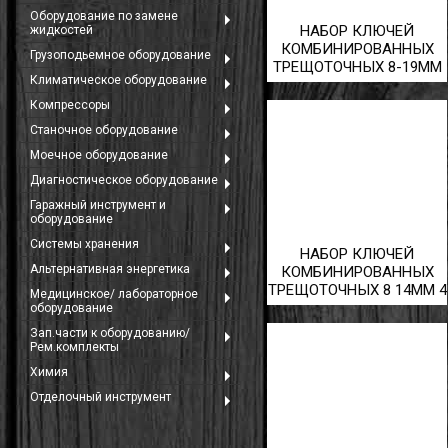
Оборудование по замене
НАБОР КЛЮЧЕЙ
жидкостей
КОМБИНИРОВАННЫХ
Грузоподьемное оборудование
ТРЕЩОТОЧНЫХ 8-19ММ
Климатическое оборудование
13 ПРЕДМЕТОВ В КЕЙСЕ
й
JTC
Компрессоры
Станочное оборудование
Моечное оборудование
Диагностическое оборудование
Гаражный инструмент и
оборудование
Системы хранения
НАБОР КЛЮЧЕЙ
Альтернативная энергетика
КОМБИНИРОВАННЫХ
ние
ТРЕЩОТОЧНЫХ 8 14ММ 4
Медицинское/ лабораторное
ПРЕДМЕТА
оборудование
Зап.части к оборудованию/
Рем.комплекты
Химия
Отделочный инструмент