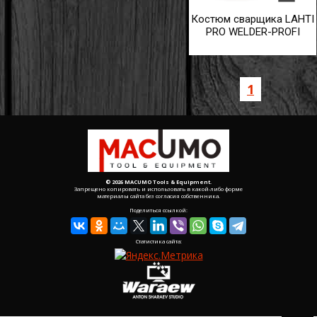
Костюм сварщика LAHTI
PRO WELDER-PROFI
1
© 2026 MACUMO Tools & Equipment.
Запрещено копировать и использовать в какой-либо форме
материалы сайта без согласия собственника.
Поделиться ссылкой:
Статистика сайта: